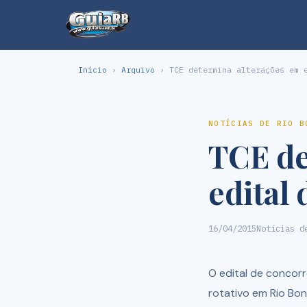
Início
›
Arquivo
› TCE determina alterações em e
NOTÍCIAS DE RIO B
TCE de
edital 
16/04/2015
Notícias d
O edital de concor
rotativo em Rio Bo