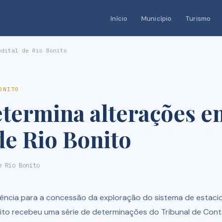
Início
Município
Turismo
dital de Rio Bonito
ONITO
termina alterações e
de Rio Bonito
e Rio Bonito
rência para a concessão da exploração do sistema de estac
nito recebeu uma série de determinações do Tribunal de Con