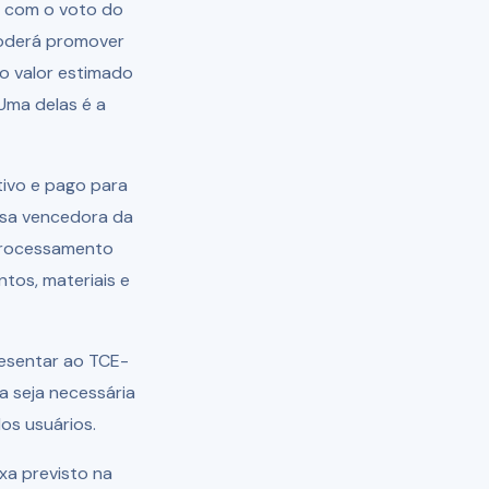
do com o voto do
 poderá promover
 o valor estimado
Uma delas é a
tivo e pago para
resa vencedora da
 processamento
tos, materiais e
resentar ao TCE-
a seja necessária
os usuários.
xa previsto na