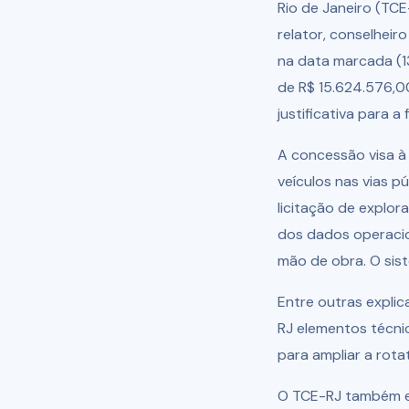
Rio de Janeiro (TCE
relator, conselheir
na data marcada (13
de R$ 15.624.576,00
justificativa para a
A concessão visa à
veículos nas vias p
licitação de explo
dos dados operacion
mão de obra. O sis
Entre outras explic
RJ elementos técnic
para ampliar a rota
O TCE-RJ também ex