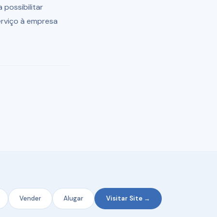
possibilitar
erviço à empresa
Vender
Alugar
Visitar Site →