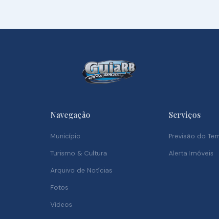
Navegação
Serviços
Município
Previsão do T
Turismo & Cultura
Alerta Imóveis
Arquivo de Notícias
Fotos
Vídeos