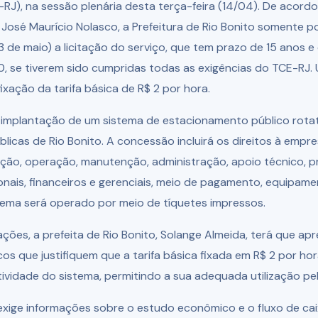
-RJ), na sessão plenária desta terça-feira (14/04). De acor
o José Maurício Nolasco, a Prefeitura de Rio Bonito somente
 de maio) a licitação do serviço, que tem prazo de 15 anos e
, se tiverem sido cumpridas todas as exigências do TCE-RJ. 
 fixação da tarifa básica de R$ 2 por hora.
 implantação de um sistema de estacionamento público rota
úblicas de Rio Bonito. A concessão incluirá os direitos à emp
ração, operação, manutenção, administração, apoio técnico,
ais, financeiros e gerenciais, meio de pagamento, equipamen
tema será operado por meio de tíquetes impressos.
ações, a prefeita de Rio Bonito, Solange Almeida, terá que ap
os que justifiquem que a tarifa básica fixada em R$ 2 por hor
tividade do sistema, permitindo a sua adequada utilização pel
ige informações sobre o estudo econômico e o fluxo de cai