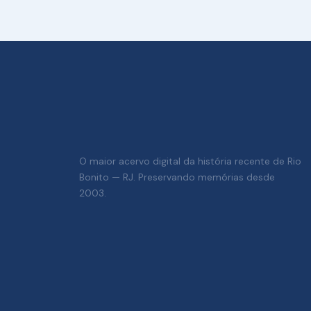
O maior acervo digital da história recente de Rio
Bonito — RJ. Preservando memórias desde
2003.