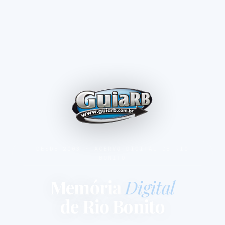
DESDE 2003 · ACERVO DIGITAL DE RIO
BONITO
Memória
Digital
de Rio Bonito