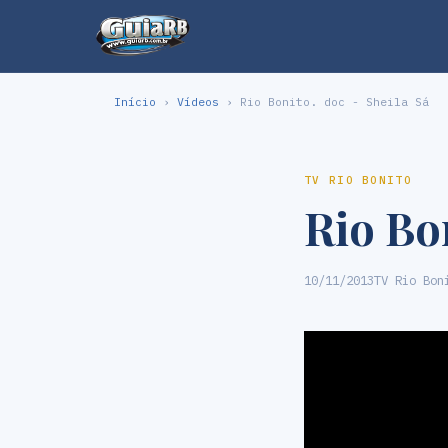
Início
›
Vídeos
› Rio Bonito. doc - Sheila Sá
TV RIO BONITO
Rio Bon
10/11/2013
TV Rio Bon