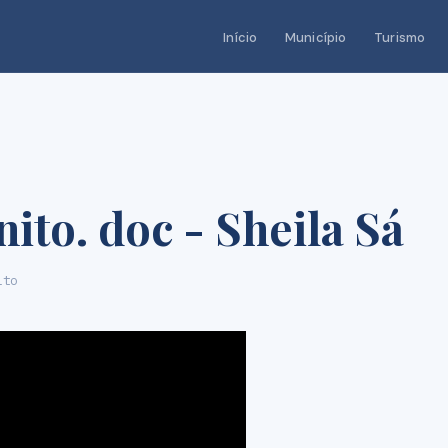
Início
Município
Turismo
ito. doc - Sheila Sá
ito