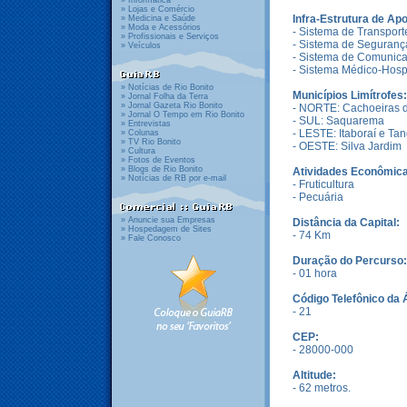
» Informática
» Lojas e Comércio
Infra-Estrutura de Apo
» Medicina e Saúde
» Moda e Acessórios
- Sistema de Transport
» Profissionais e Serviços
- Sistema de Seguranç
» Veículos
- Sistema de Comunic
- Sistema Médico-Hospi
» Notícias de Rio Bonito
Municípios Limítrofes:
» Jornal Folha da Terra
» Jornal Gazeta Rio Bonito
- NORTE: Cachoeiras 
» Jornal O Tempo em Rio Bonito
- SUL: Saquarema
» Entrevistas
- LESTE: Itaboraí e Ta
» Colunas
» TV Rio Bonito
- OESTE: Silva Jardim
» Cultura
» Fotos de Eventos
» Blogs de Rio Bonito
Atividades Econômica
» Notícias de RB por e-mail
- Fruticultura
- Pecuária
» Anuncie sua Empresas
Distância da Capital:
» Hospedagem de Sites
- 74 Km
» Fale Conosco
Duração do Percurso:
- 01 hora
Código Telefônico da 
- 21
CEP:
- 28000-000
Altitude:
- 62 metros.