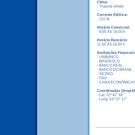
Clima:
- Tropical úmido
Corrente Elétrica:
- 110 W
Horário Comercial:
- 8:00 ÀS 18:00 h
Horário Bancário:
11:00 ÀS 16:00 h
Instituições Financeir
- UNIBANCO
- BRADESCO
- BANCO REAL
- BANCO DO BRASIL
- SICRED
- ITAÚ
- CAIXA ECONÔMICA
Coordenadas Geográfi
- Lat: 22º 42’ 48”
- Long: 42º 37’ 17”